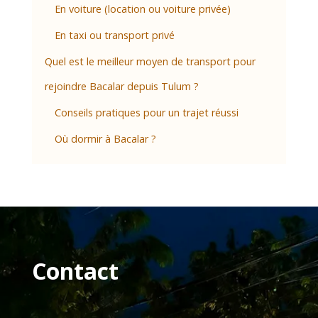
En voiture (location ou voiture privée)
En taxi ou transport privé
Quel est le meilleur moyen de transport pour
rejoindre Bacalar depuis Tulum ?
Conseils pratiques pour un trajet réussi
Où dormir à Bacalar ?
Contact