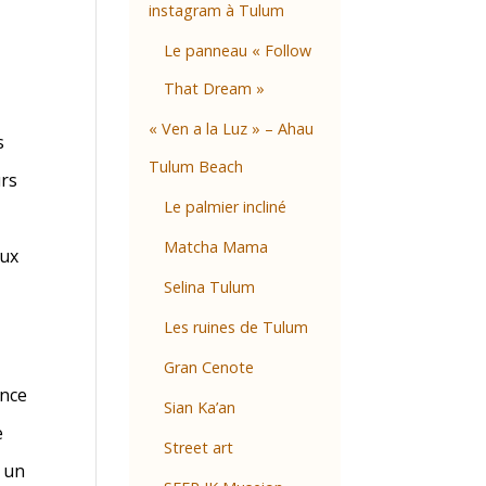
instagram à Tulum
Le panneau « Follow
That Dream »
« Ven a la Luz » – Ahau
s
Tulum Beach
urs
Le palmier incliné
Matcha Mama
eux
Selina Tulum
Les ruines de Tulum
Gran Cenote
ance
Sian Ka’an
e
Street art
 un