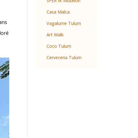
SFER IK Museion
Casa Malca
dans
Vagalume Tulum
loré
Art Walk
Coco Tulum
Cerveceria Tulum