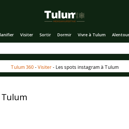
lanifier
Visiter
Sortir
Dormir
Vivre à Tulum
Alentou
Tulum 360
-
Visiter
-
Les spots instagram à Tulum
à Tulum