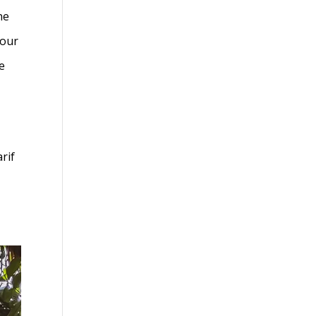
ne
pour
e
rif