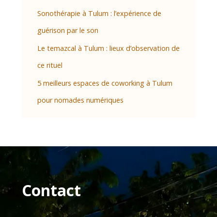
Sonothérapie à Tulum : l’expérience de
guérison par le son
Le temazcal à Tulum : lieux d’observation de
ce rituel
5 meilleurs espaces de coworking à Tulum
pour nomades numériques
Contact